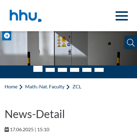
Jump to content
Jump to search
Pause
Flüssigstickstoffanlieferung
Home
Math.-Nat. Faculty
ZCL
News-Detail
17.06.2025 | 15:10