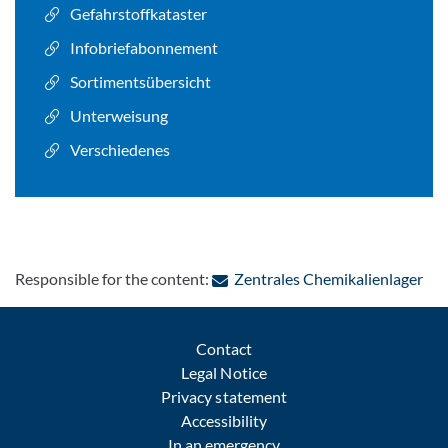
Gefahrstoffkataster
Infobriefabonnement
Sortimentsübersicht
Unterweisung
Verschiedenes
: C
Responsible for the content:
Zentrales Chemikalienlager
Contact
Legal Notice
Privacy statement
Accessibility
In an emergency