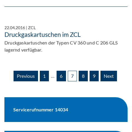
22.04.2016
|
ZCL
Druckgaskartuschen im ZCL
Druckgaskartuschen der Typen CV 360 und C 206 GLS
lagernd verfügbar.
Previous
1
…
6
7
8
9
Next
Servicerufnummer 14034