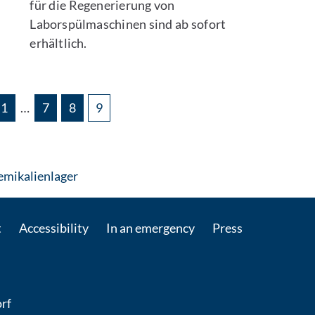
für die Regenerierung von
Laborspülmaschinen sind ab sofort
erhältlich.
1
…
7
8
9
: Contact by e-mail
emikalienlager
t
Accessibility
In an emergency
Press
rf