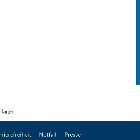
: Per E-Mail kontaktieren
nlager
rierefreiheit
Notfall
Presse