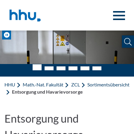
Zum Inhalt springen
Zur Suche springen
Pause
HHU
Math.-Nat. Fakultät
ZCL
Sortimentsübersicht
Entsorgung und Havarievorsorge
Entsorgung und