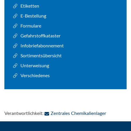
Etiketten
E-Bestellung
Formulare
Gefahrstoffkataster
Infobriefabonnement
Sortimentsübersicht
Unterweisung
Verschiedenes
: Per E-Mail
Verantwortlichkeit:
Zentrales Chemikalienlager