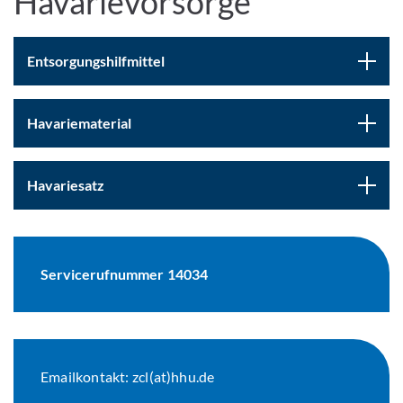
Havarievorsorge
Entsorgungshilfmittel
Havariematerial
Havariesatz
Servicerufnummer 14034
Emailkontakt: zcl(at)hhu.de